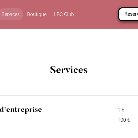
Réser
Services
Boutique
LBC Club
Services
 d'entreprise
1 h
100
100 €
euros