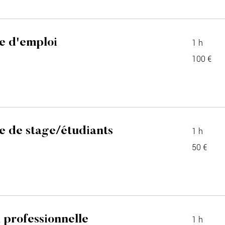
e d'emploi
1 h
100
100 €
euros
e de stage/étudiants
1 h
50
50 €
euros
n professionnelle
1 h